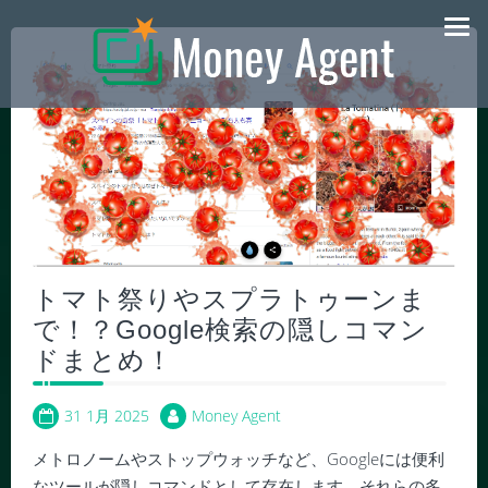
Skip
to
content
トマト祭りやスプラトゥーンま
で！？Google検索の隠しコマン
ドまとめ！
31 1月 2025
Money Agent
メトロノームやストップウォッチなど、Googleには便利
なツールが隠しコマンドとして存在します。それらの多